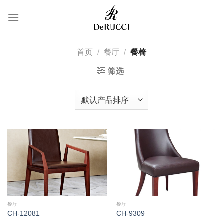
转
到
内
容
首页
/
餐厅
/
餐椅
筛选
餐厅
餐厅
CH-12081
CH-9309