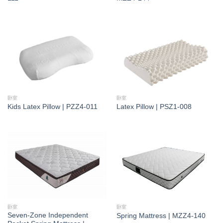
卧室
卧室
Kids Latex Pillow | PZZ4-011
Latex Pillow | PSZ1-008
卧室
卧室
Seven-Zone Independent
Spring Mattress | MZZ4-140